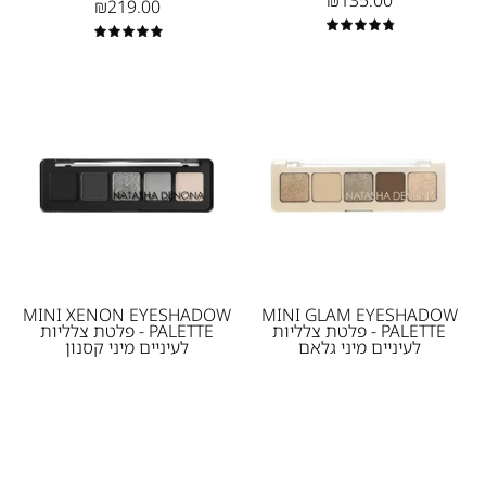
₪135.00
₪219.00
Denona
4.9
5.0
mini
Mini
eyeshadow
glam
palette
eyeshadow
xenon
palette
-
-
פלטת
פלטת
צלליות
צלליות
לעיניים
לעיניים
מיני
מיני
MINI XENON EYESHADOW
MINI GLAM EYESHADOW
PALETTE - פלטת צלליות
PALETTE - פלטת צלליות
גלאם
קסנון
לעיניים מיני גלאם
לעיניים מיני קסנון
Natasha
Natasha
₪135.00
₪135.00
Denona
Denona
eyeshadow
ROXA
palette
EYESHADOW