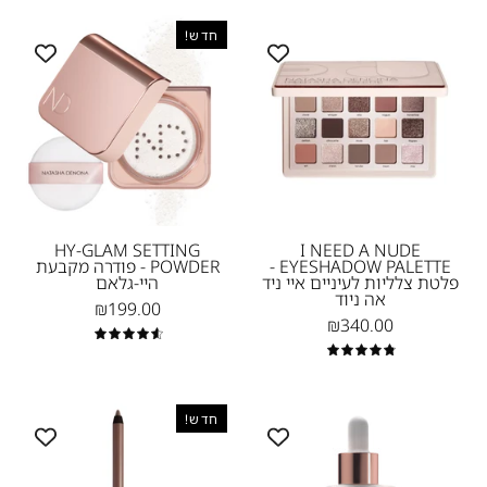
HY-
I
חדש!
GLAM
NEED
LOOSE
A
POWDER
NUDE
-
EYESHADOW
PALETTE
נטאשה
-
דנונה
פלטת
מייקאפ
צלליות
HY-GLAM SETTING
I NEED A NUDE
EYESHADOW PALETTE -
POWDER - פודרה מקבעת
לעיניים
פלטת צלליות לעיניים איי ניד
היי-גלאם
איי
אה ניוד
₪199.00
₪340.00
ניד
4.7
אה
4.9
ניוד
Natasha
MACRO
HY-
חדש!
Denona-
TECH
GEN
NEW
-
PRIMER