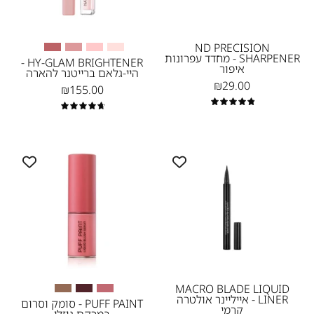
Natasha
להארה
-
Denona
נטאשה
ND PRECISION
SHARPENER - מחדד עפרונות
דנונה
HY-GLAM BRIGHTENER -
איפור
היי-גלאם ברייטנר להארה
מייקאפ
₪29.00
₪155.00
4.9
4.8
PUFF
MACRO
PAINT
BLADE
-
-
אייליינר
סומק
אולטרה
וסרום
קרמי
במרקם
-
נוזלי
-
1
Darya
MACRO BLADE LIQUID
LINER - אייליינר אולטרה
PUFF PAINT - סומק וסרום
קרמי