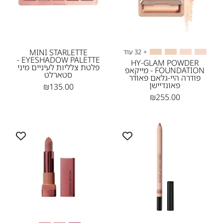
-
-
מייקאפ
פלטת
פודרה
צלליות
היי-גלאם
לעיניים
פאודר
מיני
MINI STARLETTE
+ 32 עוד
EYESHADOW PALETTE -
פאונדיישן
סטארלט
HY-GLAM POWDER
פלטת צלליות לעיניים מיני
FOUNDATION - מייקאפ
-
סטארלט
Natasha
פודרה היי-גלאם פאודר
פאונדיישן
₪135.00
Denona
1
₪255.00
I
I
NEED
NEED
A
A
ROSE
NUDE
LIPSTICK
LIP
-
CRAYON
-
שפתון
עפרון
איי