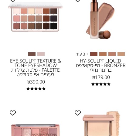
TEXTURE
LIQUID
&
BRONZER
TONE
-
היי-סקאלפ
EYESHADOW
ברונזר
PALETTE
נוזלי
-
-
פלטת
+ 3 עוד
נטאשה
צלליות
EYE SCULPT TEXTURE &
HY-SCULPT LIQUID
BRONZER - היי-סקאלפט
TONE EYESHADOW
דנונה
לעיניים
ברונזר נוזלי
PALETTE - פלטת צלליות
לעיניים איי סקולפט
מייקאפ
איי
₪179.00
₪390.00
סקולפט
4.8
-
5.0
נטאשה
MINI
HY-
דנונה
STARLETTE
GLAM
מייקאפ
EYESHADOW
POWDER
PALETTE
FOUNDATION