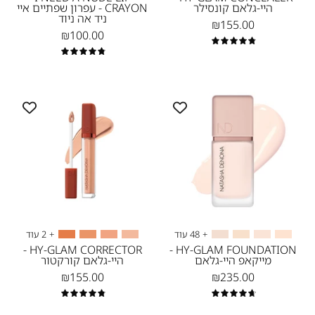
היי-גלאם קונסילר
CRAYON - עפרון שפתיים איי
ניד
ניד אה ניוד
₪155.00
אה
₪100.00
4.9
ניוד
4.9
-
NEW-
HY-
HY-
NP2.5-
Glam
GLAM
Liyan
Corrector
LIQUID
-
FOUNDATION
-
היי-גלאם
מייקאפ
קורקטור
היי-גלאם
-
1
-
נטאשה
+ 48 עוד
+ 2 עוד
דנונה
HY-GLAM CORRECTOR -
HY-GLAM FOUNDATION -
מייקאפ היי-גלאם
היי-גלאם קורקטור
מייקאפ
₪155.00
₪235.00
4.9
4.8