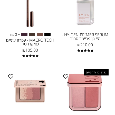
SERUM
עפרון
-
עיניים
היי-ג’ן
מאקרו
פריימר
טק
סרום
-
-
נטאשה
HY-GEN PRIMER SERUM -
+ 3 עוד
היי-ג’ן פריימר סרום
נטאשה
דנונה
MACRO TECH - עפרון עיניים
מאקרו טק
₪210.00
דנונה
מייקאפ
₪105.00
מייקאפ
4.9
4.8
MY
HY-
גוונים חדשים
MINI
BLUSH
DREAM
-
היי-בלאש
GLOW
BLUSH
-
נטאשה
-
דנונה
מיי