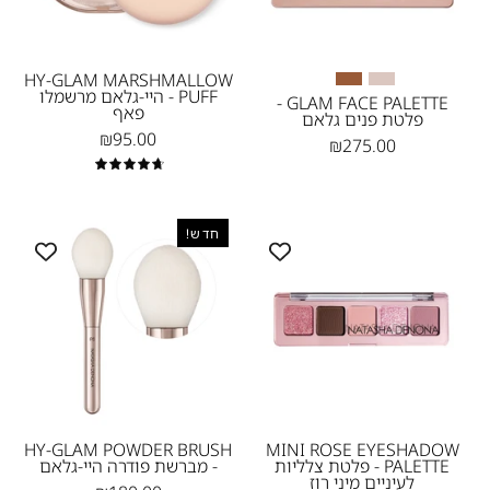
גלאם
דנונה
-
מייקאפ
Natasha
HY-GLAM MARSHMALLOW
PUFF - היי-גלאם מרשמלו
Denona
GLAM FACE PALETTE -
פאף
פלטת פנים גלאם
IL
₪95.00
₪275.00
4.8
HY-
MINI
חדש!
GLAM
ROSE
POWDER
EYESHADOW
BRUSH
PALETTE
-
-
פלטת
נטאשה
צלליות
דנונה
לעיניים
מייקאפ
מיני
HY-GLAM POWDER BRUSH
MINI ROSE EYESHADOW
PALETTE - פלטת צלליות
- מברשת פודרה היי-גלאם
רוז
לעיניים מיני רוז