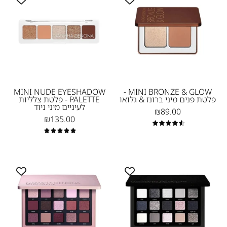
Eyeshadow
BRONZE
נטאשה
palette
&
דנונה
Nude
GLOW
מייקאפ
-
-
פלטת
פלטת
צלליות
צלליות
לעיניים
לעיניים
מיני
מיני-ניוד
MINI NUDE EYESHADOW
MINI BRONZE & GLOW -
פלטת פנים מיני ברונז & גלואו
PALETTE - פלטת צלליות
ברונז
Natasha
לעיניים מיני ניוד
₪89.00
Denona
&
₪135.00
גלואו
4.7
5.0
Natasha
Denona
Eyeshadow
XENON
Palate
EYESHADOW
RETRO
PALETTE
-
-
פלטת
פלטת
צלליות
צלליות