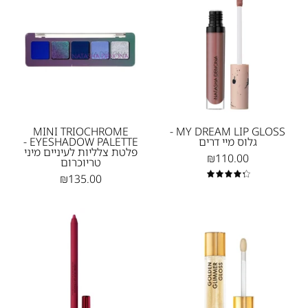
TRIOCHROME
DREAM
EYESHADOW
LIP
PALETTE
GLOSS
-
-
גלוס
פלטת
מיי
צלליות
דרים
לעיניים
-
מיני
MINI TRIOCHROME
MY DREAM LIP GLOSS -
גלוס מיי דרים
EYESHADOW PALETTE -
1
טריוכרום
פלטת צלליות לעיניים מיני
₪110.00
טריוכרום
Natasha
₪135.00
Denona
4.4
BERRY
GOLDEN
POP
GLIMMER
LIP
GLOSS
CRAYON
-
גולדן
-
גלימר
עפרון