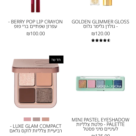
גלוס
שפתיים
-
ברי
1
פופ
BERRY POP LIP CRAYON -
GOLDEN GLIMMER GLOSS
- גולדן גלימר גלוס
עפרון שפתיים ברי פופ
-
₪100.00
₪120.00
1
4.7
Mini
צילום
חדש!
Pastel
מוצר
Eyeshadow
של
Palette
פלטת
-
הצלליות
פלטת
Luxe
צלליות
Glam
לעיניים
Compact
מיני
בגוון
MINI PASTEL EYESHADOW
PALETTE - פלטת צלליות
פסטל
'Nude'.
LUXE GLAM COMPACT -
לעיניים מיני פסטל
רביעיית צלליות לוקס גלאם
Natasha