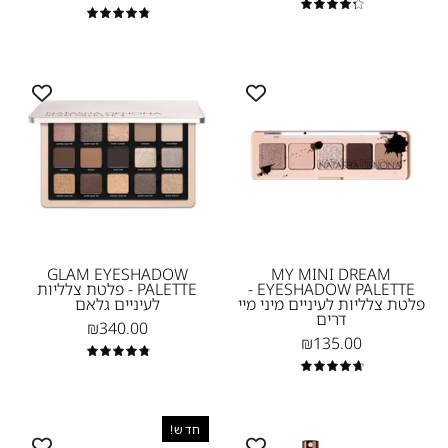
4.4
1
4.9
Eyeshadow
MY
Palette
MINI
GLAM
DREAM
-
EYESHADOW
PALETTE
פלטת
-
צלליות
פלטת
לעיניים
צלליות
גלאם
לעיניים
-
GLAM EYESHADOW
MY MINI DREAM
EYESHADOW PALETTE -
PALETTE - פלטת צלליות
מיני
1
פלטת צלליות לעיניים מיני מיי
לעיניים גלאם
דרים
מיי
₪340.00
₪135.00
דרים
4.9
Natasha
4.8
Denona-
NEW
EYE
HY-
חדש!
SCULPT
SCULPT