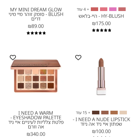
מייקאפ
מיני
דרים
MY MINI DREAM GLOW
+ 4 עוד
BLUSH - סומק זוהר מיי מיני
סומק
HY-BLUSH - היי-בלאש
דרים
₪175.00
זוהר
₪89.00
Natasha
4.9
4.9
Denona-
NEW
I
I
NEED
NEED
A
A
WARM
NUDE
EYESHADOW
LIPSTICK
PALETTE
-
שפתון
נטאשה
איי
דנונה
ניד
מייקאפ
I NEED A WARM
+ 15 עוד
EYESHADOW PALETTE -
אה
I NEED A NUDE LIPSTICK -
פלטת צלליות לעיניים איי ניד
שפתון איי ניד אה ניוד
ניוד
אה וורם
₪100.00
₪340.00
-