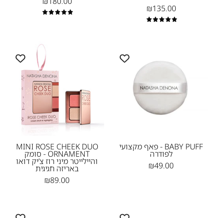
₪180.00
-
₪135.00
1
5.0
5.0
פאף
MINI
לפודרה
ROSE
CHEEK
Natasha
DUO
Denona
ORNAMENT
-
סומק
והיילייטר
מיני
BABY PUFF - פאף מקצועי
MINI ROSE CHEEK DUO
לפודרה
ORNAMENT - סומק
רוז
והיילייטר מיני רוז צ’יק דואו
₪49.00
צ’יק
באריזה חגיגית
₪89.00
דואו
באריזה
חגיגית
Mini
MINI
-