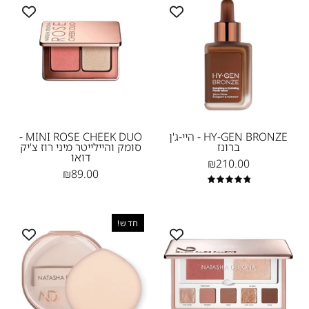
GEN
והיילייטר
BRONZE
מיני
-
רוז
היי-ג'ן
צ'יק
ברונז
דואו
-
-
נטאשה
ROSE
דנונה
CHEEK
HY-GEN BRONZE - היי-ג'ן
MINI ROSE CHEEK DUO -
ברונז
סומק והיילייטר מיני רוז צ'יק
מייקאפ
DUO
דואו
₪210.00
Natasha
₪89.00
Denona
4.9
HY-
GLAM
חדש!
GLAM
FACE
MARSHMELLOW
PALETTE
PUFF
-
פלטת
-
פנים
נטאשה