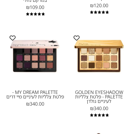
במרקם נוזלי
₪120.00
₪109.00
4.9
4.9
MY
GOLDEN
DREAM
EYESHADOW
PALETTE
PALETTE
-
-
פלטת
פלטת
צלליות
צלליות
לעיניים
לעיניים
גולדן
מיי
Natasha
דרים
MY DREAM PALETTE -
GOLDEN EYESHADOW
PALETTE - פלטת צלליות
פלטת צלליות לעיניים מיי דרים
Natasha
Denona-
לעיניים גולדן
₪340.00
Denona
NEW
₪340.00
4.9
HY-
סומק