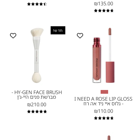
Denona-
₪135.00
4.6
NEW
4.8
HY-
Peony
חדש!
GEN
FACE
BRUSH
-
מברשת
פנים
היי-ג'ן
-
HY-GEN FACE BRUSH -
מברשת פנים היי-ג'ן
נטאשה
I NEED A ROSE LIP GLOSS
- גלוס איי ניד אה רוז
₪210.00
דנונה
₪110.00
מייקאפ
4.9
4.8
MINI
MY