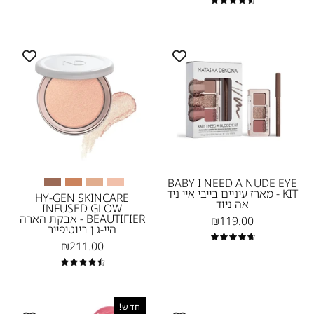
4.7
HY-
BABY
GEN
I
SKINCARE
NEED
INFUSED
A
GLOW
NUDE
BEAUTIFIER
EYE
-
KIT
-
אבקת
מארז
הארה
BABY I NEED A NUDE EYE
KIT - מארז עיניים בייבי איי ניד
עיניים
היי-ג'ן
HY-GEN SKINCARE
אה ניוד
INFUSED GLOW
בייבי
ביוטיפייר
BEAUTIFIER - אבקת הארה
₪119.00
היי-ג'ן ביוטיפייר
איי
-
4.8
₪211.00
ניד
01-
אה
Light
4.6
ניוד
MY
תמונת
-
חדש!