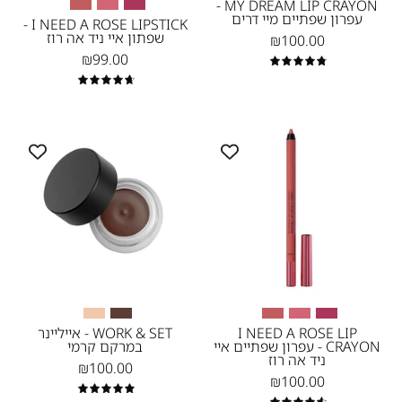
שפתיים
ניד
MY DREAM LIP CRAYON -
עפרון שפתיים מיי דרים
איי
אה
I NEED A ROSE LIPSTICK -
שפתון איי ניד אה רוז
₪100.00
ניד
ניוד
₪99.00
אה
-
4.9
4.8
ניוד
Peony-
20P
-
+
P2
1
WORK
Peony
&
SET
-
אייליינר
במרקם
קרמי
-
Brown
I NEED A ROSE LIP
WORK & SET - אייליינר
CRAYON - עפרון שפתיים איי
במרקם קרמי
ניד אה רוז
₪100.00
₪100.00
5.0