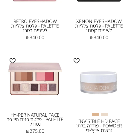
לעיניים
לעיניים
קסנון
רטרו
Natasha
Natasha
RETRO EYESHADOW
XENON EYESHADOW
PALETTE - פלטת צלליות
PALETTE - פלטת צלליות
Denona
Denona-
לעיניים קסנון
לעיניים רטרו
NEW
₪340.00
₪340.00
HY-
02
PER
Medium-
NATURAL
Dark
FACE
PALETTE
-
פלטת
פנים
היי-פר
HY-PER NATURAL FACE
PALETTE - פלטת פנים היי-פר
נטורל
INVISIBLE HD FACE
נטורל
POWDER - פודרה בלתי
Natasha
נראית אייץ'-די
₪275.00