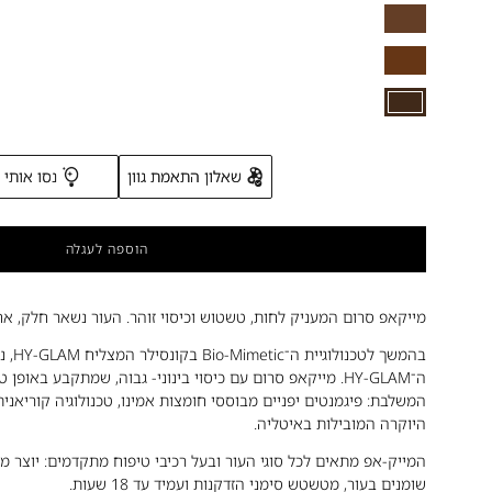
Deep
Rosy
-
Peach
YN14
Deep
-
Rosy
P11
Deep
Neutral
-
Yellow
NY16
Deep
Neutral
-
Peach
Deep
שאלון התאמת גוון
נסו אותי
Neutral
Yellow
הוספה לעגלה
מייקאפ סרום המעניק לחות, טשטוש וכיסוי זוהר. העור נשאר חלק, אח
בהמשך 
ה־HY-GLAM. מייקאפ סרום עם כיסוי בינוני- גבוה, שמתקבע באו
המשלבת: פיגמנטים יפניים מבוססי חומצות אמינו, טכנולוגיה קוריאנ
היוקרה המובילות באיטליה.
המייק-אפ מתאים לכל סוגי העור ובעל רכיבי טיפוח מתקדמים: יוצר מר
שומנים בעור, מטשטש סימני הזדקנות ועמיד עד 18 שעות.