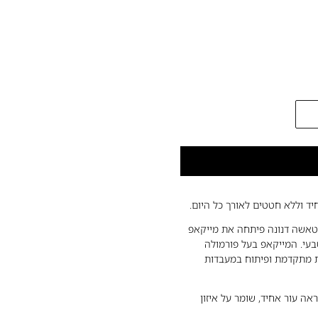
יד וללא חטטים לאורך כל היום.
לטכנולוגיית ה־Bio-Mimetic בקונסילר המצליח HY-GLAM, נטאשה דנונה פיתחה את מייקאפ
פן טבעי. המייקאפ בעל פורמולה
ית מתקדמת ופיתוח במעבדות
אה עור אחיד, שומר על איזון