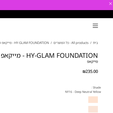
×
דילוג
פתיחת
תפריט
פתח
ניווט
בית
/
All products - כל המוצרים
/
HY-GLAM FOUNDATION - מייקאפ היי-גלאם
תצוגת
HY-GLAM FOUNDATION - מייקאפ היי-גלאם
תמונה
מוגדלת
מייקאפ
₪235.00
Shade :
NY16 - Deep Neutral Yellow
RN1
-
N0.5