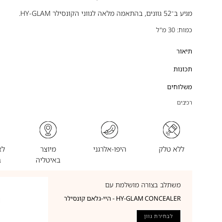
מגיע ב־52 גוונים, בהתאמה מלאה לגווני הקונסילר HY-GLAM.
כמות: 30 מ"ל
תיאור
תכונות
משלוחים
רכיבים
ללא טלק
היפו-אלרגני
מיוצר
לא
באיטליה
ב
משתלב בצורה מושלמת עם
HY-GLAM CONCEALER - היי-גלאם קונסילר
לבחירת גוון