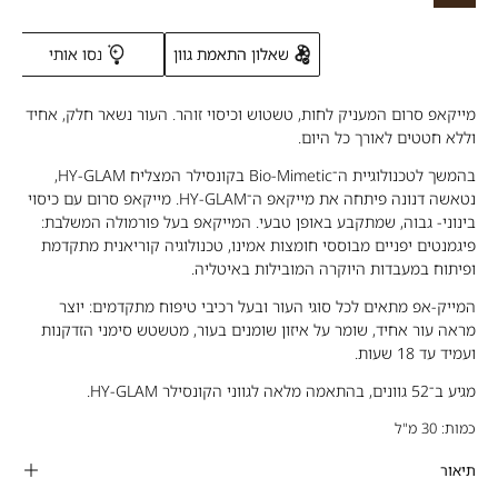
Neutral
NY16
Yellow
Deep
-
Neutral
Peach
שאלון התאמת גוון
נסו אותי
Deep
Neutral
מייקאפ סרום המעניק לחות, טשטוש וכיסוי זוהר. העור נשאר חלק, אחיד
Yellow
וללא חטטים לאורך כל היום.
בהמשך לטכנולוגיית ה־Bio-Mimetic בקונסילר המצליח HY-GLAM,
נטאשה דנונה פיתחה את מייקאפ ה־HY-GLAM. מייקאפ סרום עם כיסוי
בינוני- גבוה, שמתקבע באופן טבעי. המייקאפ בעל פורמולה המשלבת:
פיגמנטים יפניים מבוססי חומצות אמינו, טכנולוגיה קוריאנית מתקדמת
ופיתוח במעבדות היוקרה המובילות באיטליה.
המייק-אפ מתאים לכל סוגי העור ובעל רכיבי טיפוח מתקדמים: יוצר
מראה עור אחיד, שומר על איזון שומנים בעור, מטשטש סימני הזדקנות
ועמיד עד 18 שעות.
מגיע ב־52 גוונים, בהתאמה מלאה לגווני הקונסילר HY-GLAM.
כמות: 30 מ"ל
תיאור