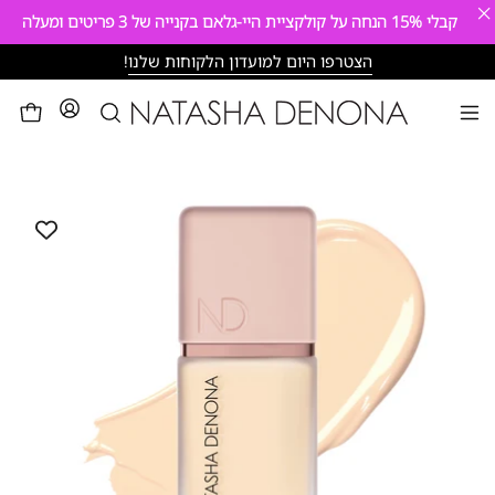
×
קבלי
15%
הנחה על קולקציית היי-גלאם בקנייה של 3 פריטים ומעלה
דילוג
הצטרפו היום למועדון הלקוחות שלנו
!
פתיחת
לעגלה
פתיחת
חיפוש
תפריט
פתח
ניווט
תצוגת
תמונה
מוגדלת