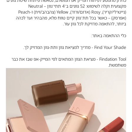
כחלק מהמסע לפיתוח המייק־אפ המושלם, נטאשה פיתחה שיטת גוונים
מקצועית וקלה לשימוש: 52 גוונים ב־4 תתי־גוון – Neutral
(נייטרלי/קריר), Rosy (אדום/ורוד), Yellow (צהבהב/זית) ו-Peach
(אפרסק) – כאשר בכל תת־גוון קיים טווח מלא, מהבהיר ועד לכהה
ביותר, להתאמה מדויקת לכל גוון עור.
כלי ההתאמה באתר:
Find Your Shade - מדריך למציאת גוון ותת-גוון המדויק לך.
Findation Tool - מציאת הגוון המתאים לפי המייק-אפ שבו את כבר
משתמשת.