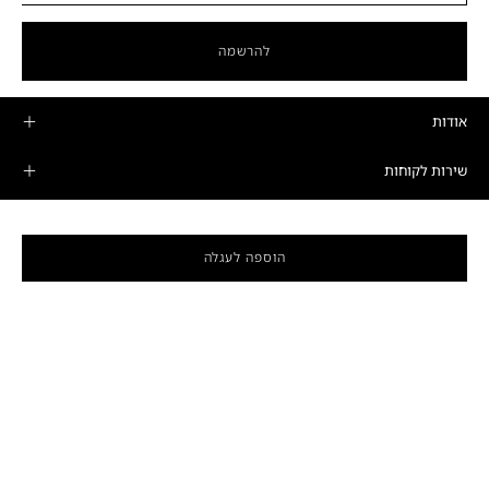
להרשמה
אודות
שירות לקוחות
מוצרים
הוספה לעגלה
מדיניות פרטיות ותקנונים
חנות הדגל
שעות פתיחה
ימים א'-ה':
10:00-19:00
רחוב המרד 25, קומה 16, תל אביב-יפו
טלפון: 03-6208989