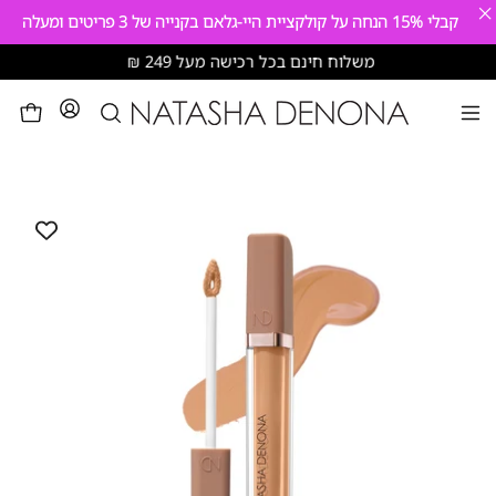
×
קבלי
15%
הנחה על קולקציית היי-גלאם בקנייה של 3 פריטים ומעלה
דילוג
משלוח חינם בכל רכישה מעל 249 ₪
פתיחת
לעגלה
פתיחת
חיפוש
תפריט
פתח
ניווט
תצוגת
תמונה
מוגדלת