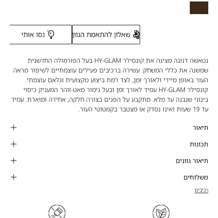
Deep
-
Neutral
NY16
Yellow
Deep
-
Neutral
Peach
שאלון להתאמת הגוון
נסו אותי
Deep
Neutral
נטאשה דנונה מציגה את קונסילר HY-GLAM בעל הפורמולה החדשנית
Yellow
שמשנה את כללי המשחק: עשירה ברכיבים פעילים עוצמתיים לשיפור מראה
העור באופן מיידי ולאורך זמן, לצד רמת ביצוע מקצועית וגלאם עוצמתי.
קונסילר HY-GLAM עמיד לאורך זמן ובעל גימור מאט-זוהר המעניק כיסוי
בינוני שנבנה עד מלא. מתקבע על הפנים בצורה חלקה, אחידה ומוארת. עמיד
עד 19 שעות ואינו נסדק או מצטבר בקמטוטי העור.
תיאור
תכונות
תיאור גוונים
משלוחים
רכיבים