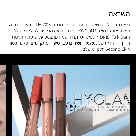
השראה
בעקבות הצלחתו של רב המכר פריימר-סרום HY-GEN , נטאשה דנונה
מציגה
את קונסילר HY-GLAM
. מוצר הבסיס הראשון לקולקציית HY-
BRID Full-Glam. קונסילר-סרום חדשני המתבסס על שיטת התאמת
הגוון הייחודית של נטאשה,
עשיר ברכיבי טיפוח מתקדמים
ומקנה גימור
Second Skin חלק ומושלם.