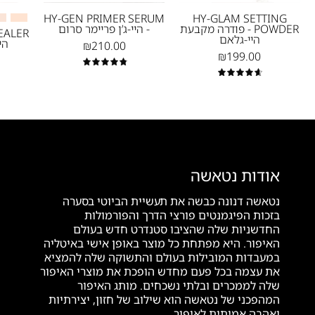
מייקאפ
סרום
HY-GEN PRIMER SERUM
HY-GLAM SETTING
POWDER - פודרה מקבעת
- היי-ג’ן פריימר סרום
-
היי-גלאם
הי
₪210.00
נטאשה
₪199.00
דנונה
4.9
4.7
מייקאפ
אודות נטאשה
נטאשה דנונה כבשה את תעשיית הביוטי בסערה
בזכות הפיגמנטים פורצי הדרך והפורמולות
החדשניות שלה שהציבו סטנדרט חדש בעולם
האיפור. היא מפתחת כל מוצר באופן אישי באיטליה
במעבדות המובילות בעולם והתשוקה שלה להמציא
את עצמה בכל פעם מחדש הופכת את מוצרי האיפור
שלה לממכרים ובלתי נשכחים. מותג האיפור
המהפכני של נטאשה הוא שילוב של חזון, יצירתיות
ואהבה אמיתית לאיפור.