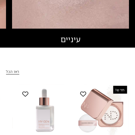
עיניים
ראו הכל
HY-
HY-
חדש!
GEN
GLAM
PRIMER
LOOSE
SERUM
POWDER
-
-
נטאשה
היי-ג’ן
דנונה
פריימר