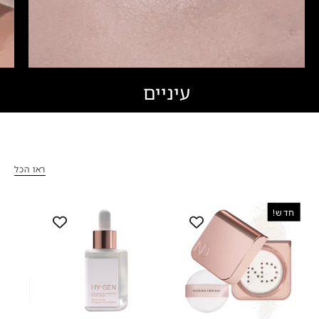
עיניים
ראו הכל
HY-
HY-
חדש!
GEN
GLAM
PRIMER
LOOSE
SERUM
POWDER
-
-
נטאשה
היי-ג’ן
דנונה
פריימר