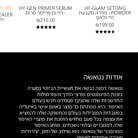
מייקאפ
סרום
HY-GEN PRIMER SERUM
HY-GLAM SETTING
POWDER - פודרה מקבעת
- היי-ג’ן פריימר סרום
-
היי-גלאם
הי
₪210.00
נטאשה
₪199.00
דנונה
4.9
4.7
מייקאפ
אודות נטאשה
נטאשה דנונה כבשה את תעשיית הביוטי בסערה
בזכות הפיגמנטים פורצי הדרך והפורמולות
החדשניות שלה שהציבו סטנדרט חדש בעולם
האיפור. היא מפתחת כל מוצר באופן אישי באיטליה
במעבדות המובילות בעולם והתשוקה שלה להמציא
את עצמה בכל פעם מחדש הופכת את מוצרי האיפור
שלה לממכרים ובלתי נשכחים. מותג האיפור
המהפכני של נטאשה הוא שילוב של חזון, יצירתיות
ואהבה אמיתית לאיפור.