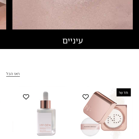
עיניים
ראו הכל
HY-
HY-
חדש!
GEN
GLAM
PRIMER
LOOSE
SERUM
POWDER
-
-
נטאשה
היי-ג’ן
דנונה
פריימר