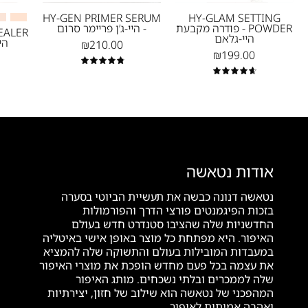
מייקאפ
סרום
HY-GEN PRIMER SERUM
HY-GLAM SETTING
POWDER - פודרה מקבעת
- היי-ג’ן פריימר סרום
-
היי-גלאם
הי
₪210.00
נטאשה
₪199.00
דנונה
4.9
4.7
מייקאפ
אודות נטאשה
נטאשה דנונה כבשה את תעשיית הביוטי בסערה
בזכות הפיגמנטים פורצי הדרך והפורמולות
החדשניות שלה שהציבו סטנדרט חדש בעולם
האיפור. היא מפתחת כל מוצר באופן אישי באיטליה
במעבדות המובילות בעולם והתשוקה שלה להמציא
את עצמה בכל פעם מחדש הופכת את מוצרי האיפור
שלה לממכרים ובלתי נשכחים. מותג האיפור
המהפכני של נטאשה הוא שילוב של חזון, יצירתיות
ואהבה אמיתית לאיפור.