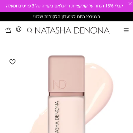
×
קבלי
15%
הנחה על קולקציית היי-גלאם בקנייה של 3 פריטים ומעלה
דילוג
הצטרפו היום למועדון הלקוחות שלנו
!
פתיחת
לעגלה
פתיחת
חיפוש
תפריט
פתח
ניווט
תצוגת
תמונה
מוגדלת