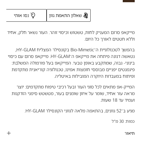
Neutral
NY16
Yellow
Deep
-
Neutral
Peach
שאלון התאמת גוון
נסו אותי
Deep
Neutral
מייקאפ סרום המעניק לחות, טשטוש וכיסוי זוהר. העור נשאר חלק, אחיד
Yellow
וללא חטטים לאורך כל היום.
בהמשך לטכנולוגיית ה־Bio-Mimetic בקונסילר המצליח HY-GLAM,
נטאשה דנונה פיתחה את מייקאפ ה־HY-GLAM. מייקאפ סרום עם כיסוי
בינוני- גבוה, שמתקבע באופן טבעי. המייקאפ בעל פורמולה המשלבת:
פיגמנטים יפניים מבוססי חומצות אמינו, טכנולוגיה קוריאנית מתקדמת
ופיתוח במעבדות היוקרה המובילות באיטליה.
המייק-אפ מתאים לכל סוגי העור ובעל רכיבי טיפוח מתקדמים: יוצר
מראה עור אחיד, שומר על איזון שומנים בעור, מטשטש סימני הזדקנות
ועמיד עד 18 שעות.
מגיע ב־52 גוונים, בהתאמה מלאה לגווני הקונסילר HY-GLAM.
כמות: 30 מ"ל
תיאור