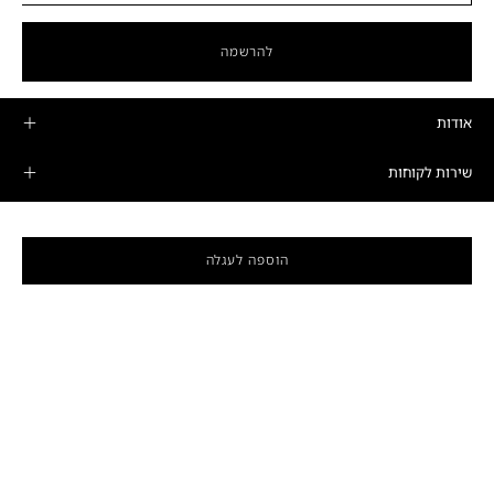
להרשמה
אודות
שירות לקוחות
מוצרים
הוספה לעגלה
מדיניות פרטיות ותקנונים
חנות הדגל
שעות פתיחה
ימים א'-ה':
10:00-19:00
רחוב המרד 25, קומה 16, תל אביב-יפו
טלפון: 03-6208989