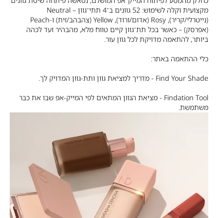
כחלק מהמסע לפיתוח המייק־אפ המושלם, נטאשה פיתחה שיטת גוונים
מקצועית וקלה לשימוש: 52 גוונים ב־4 תתי־גוון – Neutral
(נייטרלי/קריר), Rosy (אדום/ורוד), Yellow (צהבהב/זית) ו-Peach
(אפרסק) – כאשר בכל תת־גוון קיים טווח מלא, מהבהיר ועד לכהה
ביותר, להתאמה מדויקת לכל גוון עור.
כלי ההתאמה באתר:
Find Your Shade - מדריך למציאת גוון ותת-גוון המדויק לך.
Findation Tool - מציאת הגוון המתאים לפי המייק-אפ שבו את כבר
משתמשת.