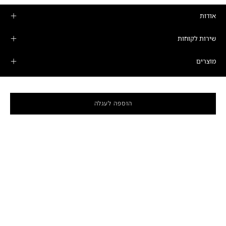
אודות
שירות לקוחות
מוצרים
מדיניות פרטיות ותקנונים
הוספה לעגלה
חנות הדגל
שעות פתיחה
ימים א'-ה':
10:00-19:00
רחוב המרד 25, קומה 16, תל אביב-יפו
טלפון: 03-6208989
וואטסאפ: 03-6208988
לניווט לחנות