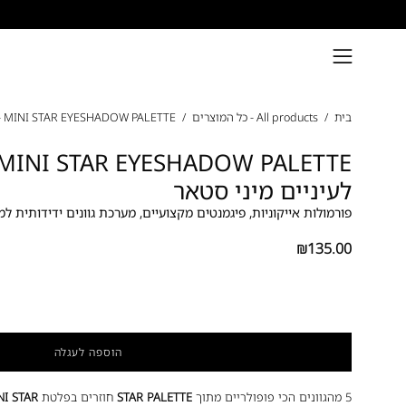
דילוג
פתיחת
תפריט
פתח
ניווט
בית
/
All products - כל המוצרים
/
MINI STAR EYESHADOW PALETTE - פלטת צלליות לעיניים מיני סטאר
תצוגת
תמונה
מוגדלת
לעיניים מיני סטאר
פורמולות אייקוניות, פיגמנטים מקצועיים, מערכת גוונים ידידותית 
₪135.00
הוספה לעגלה
5 מהגוונים הכי פופולריים מתוך
STAR PALETTE
חוזרים בפלטת
NI STAR