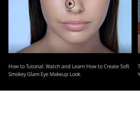
How to Tutorial: Watch and Learn How to Create Soft
Smokey Glam Eye Makeup Look