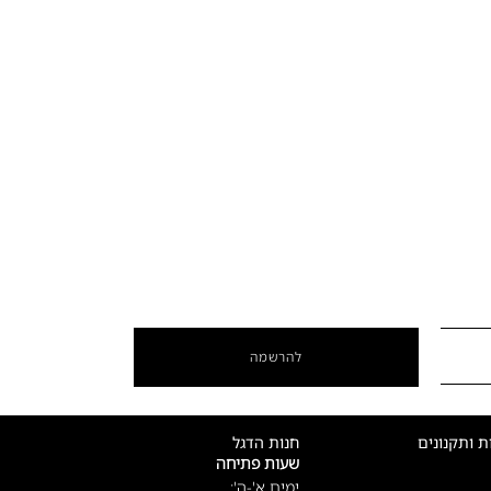
להרשמה
ת ותקנונים
חנות הדגל
שעות פתיחה
ימים א'-ה':