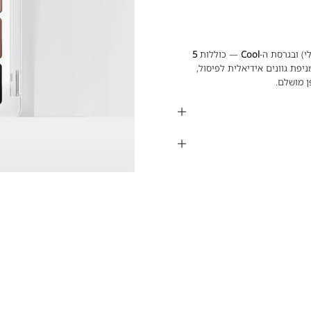
לי) ובגרסת ה-
Cool
— כוללות
5
יפת גוונים אידיאלית לפיסול,
ן מושלם.