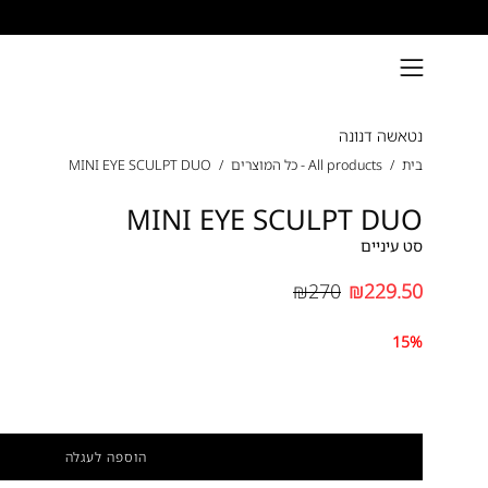
דילוג
פתיחת
תפריט
נטאשה דנונה
ניווט
בית
/
All products - כל המוצרים
/
MINI EYE SCULPT DUO
MINI EYE SCULPT DUO
סט עיניים
₪270
₪229.50
15%
הוספה לעגלה