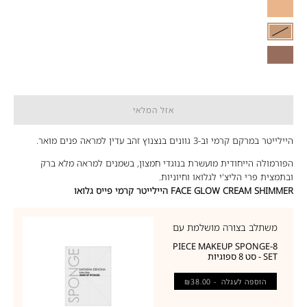
01
Light
02
Medium
03
Dark
אזל המלאי
היילייטר במרקם קרמי וב-3 גוונים בנצנוץ זהב עדין למראה פנים מואר.
הפורמולה הייחודית מועשרת בנוגדי חמצון, בשמנים למראה מלא ברק
ובתמצית פרי הליצ'י לגלואו וחיוניות.
FACE GLOW CREAM SHIMMER היילייטר קרמי פייס גלואו
משתלב בצורה מושלמת עם
8-PIECE MAKEUP SPONGE
SET - סט 8 ספוגיות
הוספה לעגלה
- ₪38.00