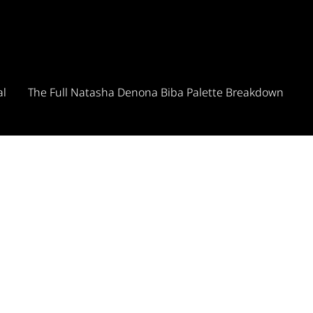
al
The Full Natasha Denona Biba Palette Breakdown