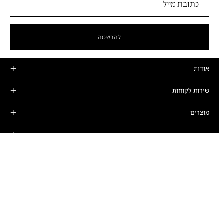
להרשמה
אודות
שירות לקוחות
מוצרים
מדיניות פרטיות ותקנונים
חנות הדגל
שעות פתיחה
ימים א'-ה':
10:00-19:00
רחוב המרד 25, קומה 16, תל אביב-יפו