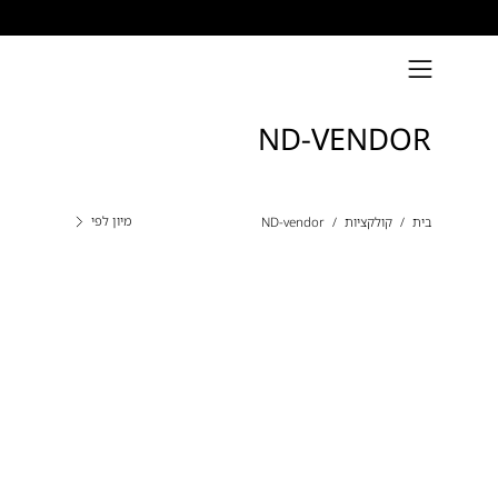
דילוג
פתיחת
תפריט
ND-VENDOR
ניווט
מיון לפי
בית
/
קולקציות
/
ND-vendor