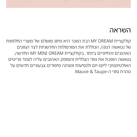
השראה
קולקציית MY DREAM רבת המכר היא מיזוג מושלם של מוצרי החלומות
של נטאשה דנונה, הכוללת את הפורמולות החדשניות לצד הגוונים
האהובים והחיוניים ביותר. בקולקציית MY MINI DREAM החדשה,
נטאשה הופכת את גווני הצללית והסומק האהובים עליה לצמד פריטים
האולטימטיבי ליום-יום ולנסיעות ומציגה סיפורים צבעוניים חדשים על
טהרת גווני ה-Mauve & Taupe.