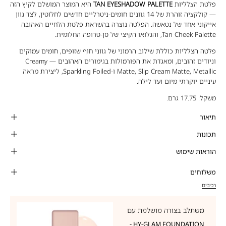
פלטת הצלליות
TAN EYESHADOW PALETTE
היא המוצר המושלם לקיץ הזה
— קולקציה זוהרת של 14 גוונים חומים-ניטרליים חדשים לחלוטין, לצד גוון
אייקוני אחד של נטאשה. הפלטה נוצרה בהשראת פלטת הלחיים האהובה
Tan Cheek Palette, והגלואו הקיצי של סן-טרופה החלומית.
פלטה הצלליות כוללת שילוב הרמוני של גווני חוף שזופים, חומים עמוקים
וניודים זהובים, ומאגדת את הפורמולות בגימורים האהובים — Creamy
Matte, Slip Cream Matte, Metallic ו-Sparkling Foiled, ליצירת מראה
עיניים יוקרתי מיום ועד לילה.
משקל: 17.75 גרם.
תיאור
תכונות
הוראות שימוש
משלוחים
רכיבים
משתלב בצורה מושלמת עם
HY-GLAM FOUNDATION -