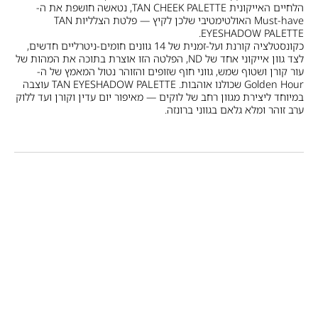
הלחיים האייקונית TAN CHEEK PALETTE, נטאשה חושפת את ה-
Must-have האולטימטיבי שלכן לקיץ — פלטת הצלליות TAN
EYESHADOW PALETTE.
כקונסטלציה קורנת ועל-זמנית של 14 גוונים חומים-ניטרליים חדשים,
לצד גוון אייקוני אחד של ND, הפלטה הזו אוצרת בתוכה את המהות של
עור קורן ושטוף שמש, גווני חוף שזופים והזוהר נטול המאמץ של ה-
Golden Hour שכולנו אוהבות. TAN EYESHADOW PALETTE עוצבה
במיוחד ליצירת מגוון רחב של לוקים — מאיפור יום עדין וקורן ועד ללוק
ערב זוהר ומלא גלאם בגווני ברונזה.