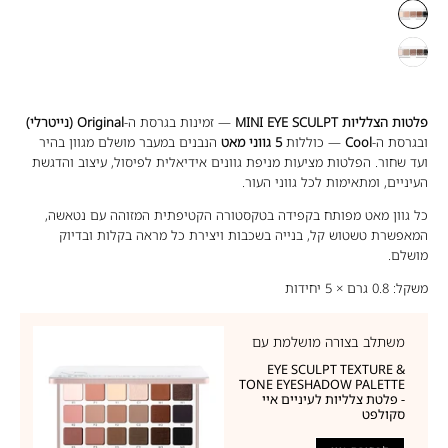
Original
Cool
פלטות הצלליות MINI EYE SCULPT
— זמינות בגרסת ה-
Original (נייטרלי)
ובגרסת ה-
Cool
— כוללות
5
גווני מאט
הנבנים במעבר מושלם מגוון בהיר
ועד שחור. הפלטות מציעות מניפת גוונים אידיאלית לפיסול, עיצוב והדגשת
העיניים, ומתאימות לכל גווני העור.
כל גוון מאט מפותח בקפידה בטקסטורה הקטיפתית המזוהה עם נטאשה,
המאפשרת טשטוש קל, בנייה בשכבות ויצירת כל מראה בקלות ובדיוק
מושלם.
משקל: 0.8 גרם × 5 יחידות
משתלב בצורה מושלמת עם
EYE SCULPT TEXTURE &
TONE EYESHADOW PALETTE
- פלטת צלליות לעיניים איי
סקולפט