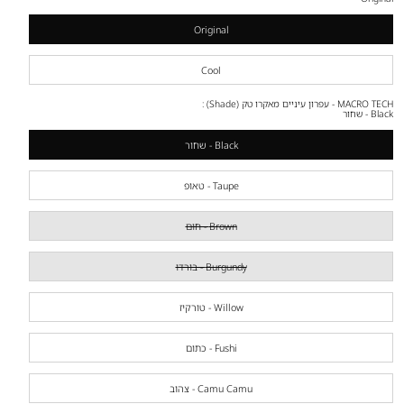
Original
Cool
MACRO TECH - עפרון עיניים מאקרו טק (Shade) :
Black - שחור
Black - שחור
Taupe - טאופ
Brown - חום
Burgundy - בורדו
Willow - טורקיז
Fushi - כתום
Camu Camu - צהוב