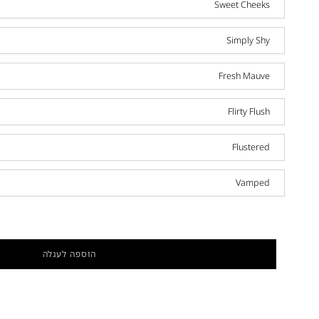
Sweet Cheeks
Simply Shy
Fresh Mauve
Flirty Flush
Flustered
Vamped
הוספה לעגלה