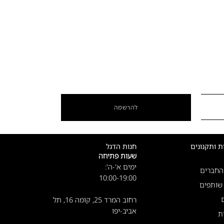
להרשמה
ת ותקנונים
חנות הדגל
שעות פתיחה
ימים א'-ה':
 החברים
10:00-19:00
 שותפים
רחוב המרד 25, קומה 16, תל
אביב-יפו
ת