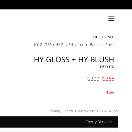
דילוג
פתיחת
תפריט
נטאשה דנונה
ניווט
בית
/
Bundles - סטים
/
HY-GLOSS + HY-BLUSH
HY-GLOSS + HY-BLUSH
סט פנים
₪300
₪255
15%
HY-GLOSS - היי-גלוס (Shade) :
Cherry Blossom
Cherry Blossom