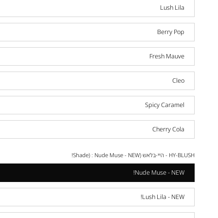
Lush Lila
Berry Pop
Fresh Mauve
Cleo
Spicy Caramel
Cherry Cola
HY-BLUSH - היי-בלאש (Shade) :
Nude Muse - NEW!
Nude Muse - NEW!
Lush Lila - NEW!