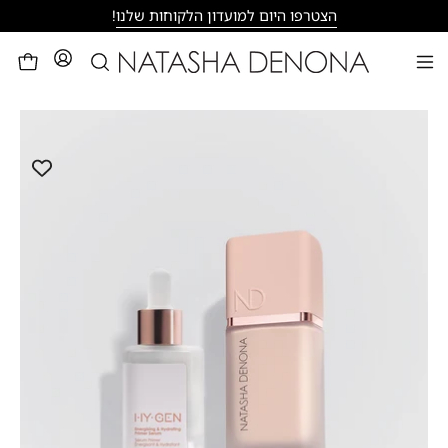
דילוג
הצטרפו היום למועדון הלקוחות שלנו
!
פתיחת
לעגלה
פתיחת
חיפוש
תפריט
פתח
ניווט
תצוגת
תמונה
מוגדלת