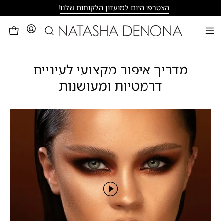
דילוג
הצטרפו היום למועדון הלקוחות שלנו
!
פתיחת
לעגלה
פתיחת
חיפוש
תפריט
ניווט
מדריך איפור מקצועי לעיניים
דרמטיות ומעושנות