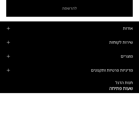
להרשמה
אודות
שירות לקוחות
מוצרים
מדיניות פרטיות ותקנונים
חנות הדגל
שעות פתיחה
ימים א'-ה':
10:00-19:00
רחוב המרד 25, קומה 16, תל אביב-יפו
טלפון: 03-6208989
וואטסאפ: 03-6208988