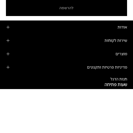
להרשמה
אודות
שירות לקוחות
מוצרים
מדיניות פרטיות ותקנונים
חנות הדגל
שעות פתיחה
ימים א'-ה':
10:00-19:00
רחוב המרד 25, קומה 16, תל אביב-יפו
טלפון: 03-6208989
וואטסאפ: 03-6208988