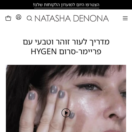
דילוג
הצטרפו היום למועדון הלקוחות שלנו
!
פתיחת
לעגלה
פתיחת
חיפוש
תפריט
ניווט
מדריך לעור זוהר וטבעי עם
פריימר-סרום HYGEN